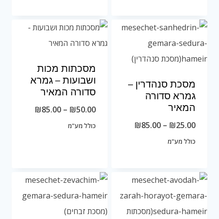
עד
מסכתות מכות
ושבועות – גמרא
מסכת סנהדרין –
סדורה המאיר
גמרא סדורה
המאיר
טווח
₪
85.00
–
₪
50.00
טווח
מחירים:
₪
85.00
–
₪
25.00
כולל מע"מ
מחירים:
כולל מע"מ
עד
עד