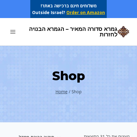
Ski
משלוחים חינם ברכישה באתר!
Outside Israel?
Order on Amazon
t
conten
גמרא סדורה המאיר – הגמרא הבנויה
לחזרות
Shop
Home
/
Shop
מציגים את כל ⁦31⁩ התוצאות