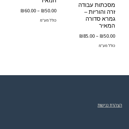
המאיר
מסכתות עבודה
טווח
₪
60.00
–
₪
50.00
זרה והוריות –
גמרא סדורה
מחירים:
כולל מע"מ
המאיר
טווח
₪
85.00
–
₪
50.00
עד
מחירים:
כולל מע"מ
עד
הצהרת נגישות