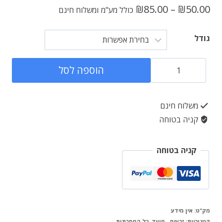
טווח
₪
85.00
–
₪
50.00
כולל מע"מ
ומשלוח חינם
מחירים:
גודל
כמות
עד
הוספה לסל
של
מסכת
משלוח חינם
עירובין
קניה בטוחה
-
גמרא
קניה בטוחה
סדורה
המאיר
מק"ט:
אין מידע
קטגוריות:
זרעים - מועד
,
כל המסכתות