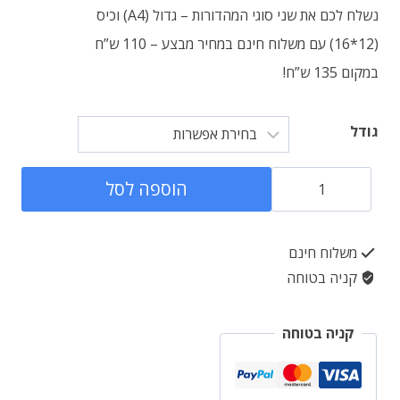
נשלח לכם את שני סוגי המהדורות – גדול (A4) וכיס
(12*16) עם משלוח חינם במחיר מבצע – 110 ש”ח
במקום 135 ש”ח!
גודל
כמות
הוספה לסל
של
מסכת
משלוח חינם
בבא
קניה בטוחה
מציעא
-
קניה בטוחה
גמרא
סדורה