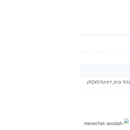
כיס, דיגיטלי(PDF)