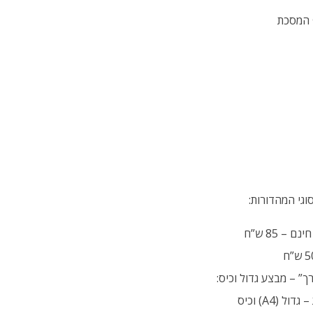
ף המסכת
גי המהדורות:
” – מבצע גדול וכיס:
נשלח לכם את שני סוגי המהדורות – גדול (A4) וכיס