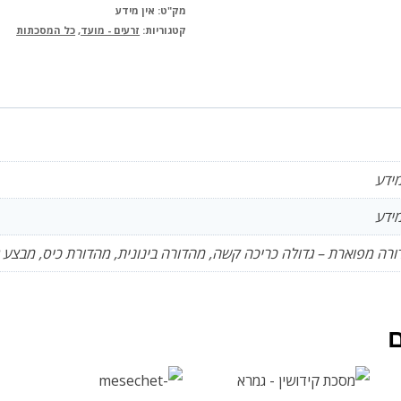
המאיר
מק"ט:
אין מידע
קטגוריות:
זרעים - מועד
,
כל המסכתות
מידע
מידע
רה מפוארת – גדולה כריכה קשה, מהדורה בינונית, מהדורת כיס, מבצע גדול ו
ם