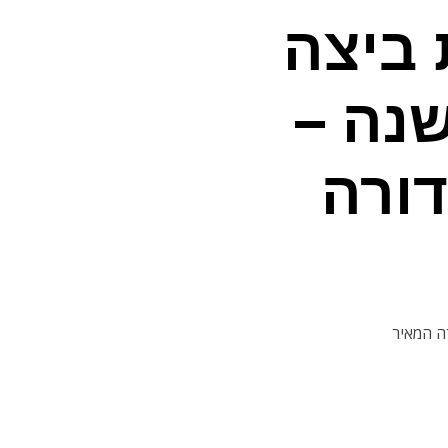
:
ביצה
נה –
ורה
ה המאיר