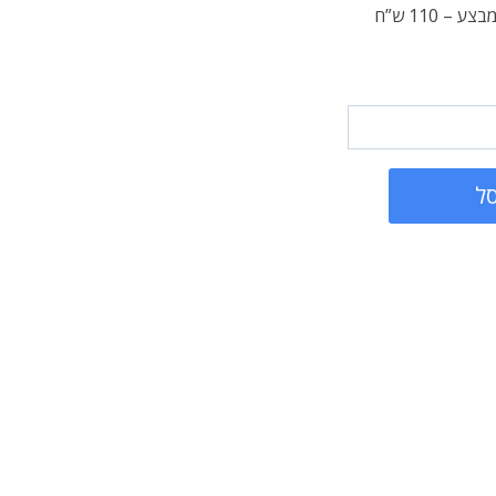
(12*16) עם משלוח חינם במחיר מבצע – 110 ש”ח
ל