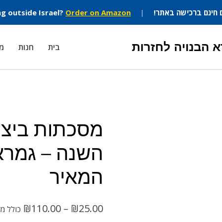
 חינם ברכישה באתר!
|
Order on Amazon
ng outside Israel?
 הבנויה לחזרות
בית
חנות
מה
מסכתות ביצה
השנה – גמרא
המאיר
טווח
₪
110.00
–
₪
25.00
כולל מ