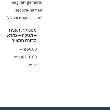
מסכתות תענית
– מגילה – גמרא
סדורה המאיר
–
₪
50.00
טווח
₪
110.00
כולל
מחירים:
מע"מ
עד