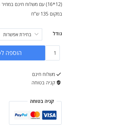
במקום 135 ש”ח
גודל
כמות
הוספה לס
של
מסכתות
משלוח חינם
ביצה
קניה בטוחה
וראש
השנה
קניה בטוחה
-
גמרא
סדורה