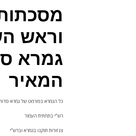
מחירים
מסכתות 
עד
וראש הש
גמרא סד
המאיר
כל הגמרא בפורמט של גמרא סדור
רש”י בתחתית העמוד
צנזורות תוקנו בגמרא וברש”י