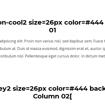
01
piscing elit. Proin non varius nisl, sed dapibus sem. Fusce tr
bulum at. Duis id massa euismod, dignissim erat et, auctor i
estibulum nisl. Pellentesque eget cursus dolor, in dictum met
miley2 size=26px color=#444 
]Column 02