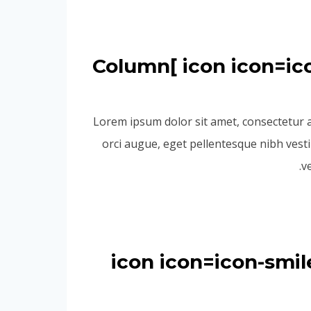
[icon icon=icon-cool2 size=26px color=#444 background=#f2f2f2 ]Column
Lorem ipsum dolor sit amet, consectetur adi
orci augue, eget pellentesque nibh vesti
v
[icon icon=icon-s