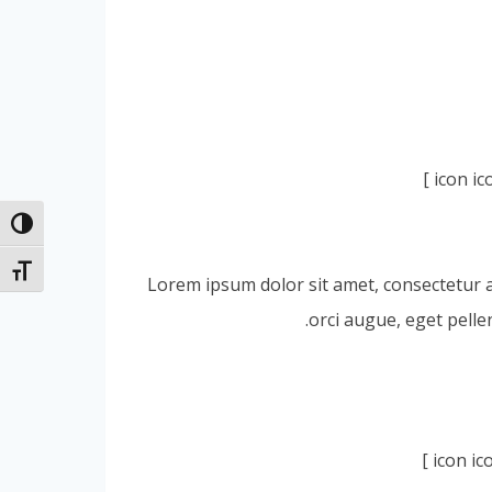
הפעל/כ
מתג גוד
Lorem ipsum dolor sit amet, consectetur adi
orci augue, eget pelle