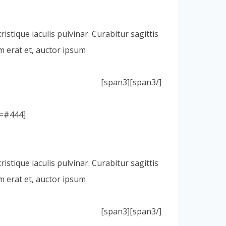
istique iaculis pulvinar. Curabitur sagittis
 erat et, auctor ipsum.
[/span3][span3]
[icon icon=icon-leaf size=28px color=#FFF style=circle background=#444 ]
istique iaculis pulvinar. Curabitur sagittis
 erat et, auctor ipsum.
[/span3][span3]