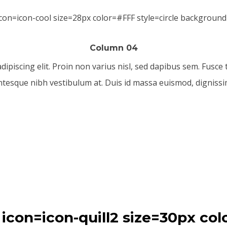
Column 04
piscing elit. Proin non varius nisl, sed dapibus sem. Fusce tr
ntesque nibh vestibulum at. Duis id massa euismod, dignissim
n icon=icon-quill2 size=30px c