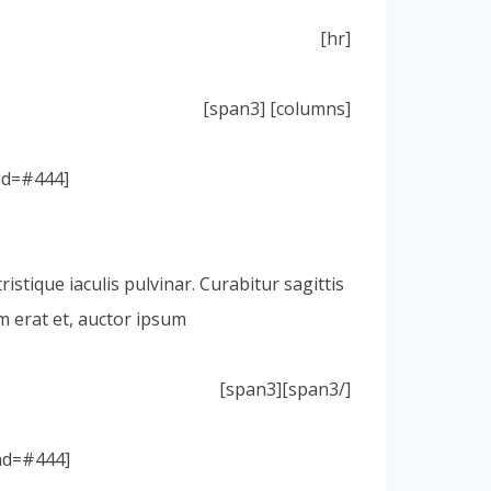
[hr]
[columns] [span3]
[icon icon=icon-palette size=28px color=#FFF style=circle background=#444 ]
istique iaculis pulvinar. Curabitur sagittis
 erat et, auctor ipsum.
[/span3][span3]
[icon icon=icon-camera size=28px color=#FFF style=circle background=#444 ]