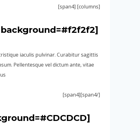
[columns] [span4]
istique iaculis pulvinar. Curabitur sagittis
psum. Pellentesque vel dictum ante, vitae
us.
[/span4][span4]
background=#CDCDCD