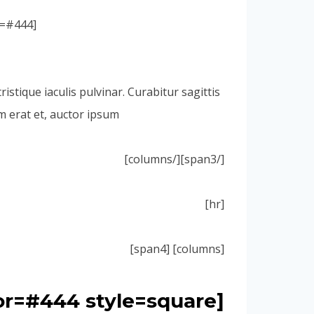
[icon icon=icon-cool size=28px color=#FFF style=circle background=#444 ]
istique iaculis pulvinar. Curabitur sagittis
 erat et, auctor ipsum.
[/span3][/columns]
[hr]
[columns] [span4]
olor=#444 style=square