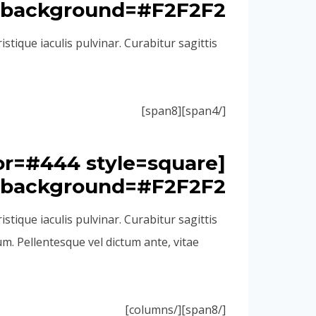
background=#F2F2F2 ]Column 01
stique iaculis pulvinar. Curabitur sagittis
[/span4][span8]
lor=#444 style=square
background=#F2F2F2 ]Column 02
stique iaculis pulvinar. Curabitur sagittis
m. Pellentesque vel dictum ante, vitae
[/span8][/columns]