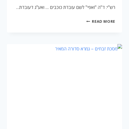
רש"י: ד"ה "ואפי" לשם עובדת כוכבים … ואע"ג דעובדת…
רשימת
READ MORE
צנזורות
במסכת
זבחים