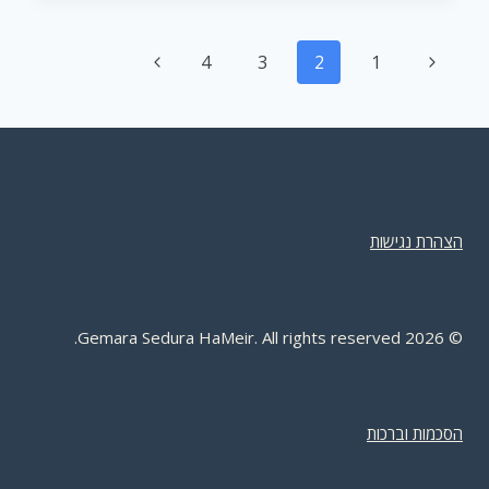
–
גמרא
Page
סדורה
Next
Previous
4
3
2
1
המאיר
navigation
Page
Page
הצהרת נגישות
Gemara Sedura HaMeir. All rights reserved.
2026
©
הסכמות וברכות