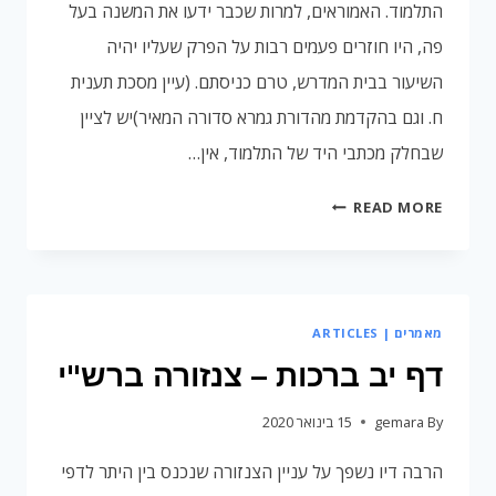
התלמוד. האמוראים, למרות שכבר ידעו את המשנה בעל
פה, היו חוזרים פעמים רבות על הפרק שעליו יהיה
השיעור בבית המדרש, טרם כניסתם. (עיין מסכת תענית
ח. וגם בהקדמת מהדורת גמרא סדורה המאיר)יש לציין
שבחלק מכתבי היד של התלמוד, אין…
דף
READ MORE
יג
ברכות
–
תיקון
מאמרים | ARTICLES
משפט
שחסר
דף יב ברכות – צנזורה ברש"י
במשנה
By
gemara
15 בינואר 2020
הרבה דיו נשפך על עניין הצנזורה שנכנס בין היתר לדפי